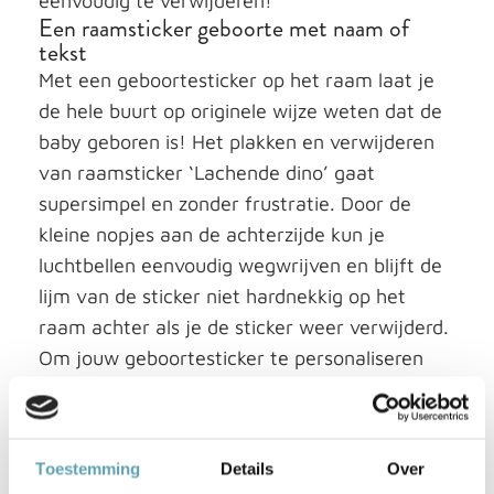
eenvoudig te verwijderen!
Een raamsticker geboorte met naam of
tekst
Met een geboortesticker op het raam laat je
de hele buurt op originele wijze weten dat de
baby geboren is! Het plakken en verwijderen
van raamsticker ‘Lachende dino’ gaat
supersimpel en zonder frustratie. Door de
kleine nopjes aan de achterzijde kun je
luchtbellen eenvoudig wegwrijven en blijft de
lijm van de sticker niet hardnekkig op het
raam achter als je de sticker weer verwijderd.
Om jouw geboortesticker te personaliseren
zetten we gratis de naam of tekst op de
raamsticker.
Kies uit verschillende formaten en kleuren
Toestemming
Details
Over
Geboortesticker ‘Lachende dino’ is