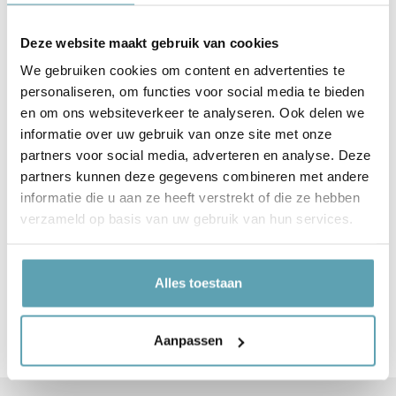
verkrijgbaar in 3 formaten, zodat je de
raamsticker makkelijk kunt afstemmen op het
Deze website maakt gebruik van cookies
formaat van jouw raam. Zo zit er altijd een
We gebruiken cookies om content en advertenties te
formaat tussen dat past bij jouw situatie.
personaliseren, om functies voor social media te bieden
Daarnaast is deze geboortesticker
en om ons websiteverkeer te analyseren. Ook delen we
verkrijgbaar in 3 leuke kleuren:
informatie over uw gebruik van onze site met onze
partners voor social media, adverteren en analyse. Deze
Blauw
partners kunnen deze gegevens combineren met andere
informatie die u aan ze heeft verstrekt of die ze hebben
Roze
verzameld op basis van uw gebruik van hun services.
Geel
Alles toestaan
Home
Raamstickers
Raamsticker | Lachende dino
Aanpassen