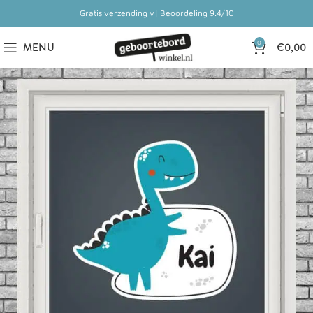
Gratis verzending v| Beoordeling 9.4/10
0
MENU
€
0,00