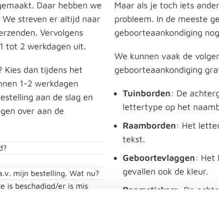
 gemaakt. Daar hebben we
Maar als je toch iets ande
. We streven er altijd naar
probleem. In de meeste g
verzenden. Vervolgens
geboorteaankondiging nog 
1 tot 2 werkdagen uit.
We kunnen vaak de volge
? Kies dan tijdens het
geboorteaankondiging grat
innen 1-2 werkdagen
Tuinborden
: De achter
estelling aan de slag en
lettertype op het naam
agen over aan de
Raamborden
: Het lett
tekst.
d?
Geboortevlaggen
: Het
gevallen ook de kleur.
.v. mijn bestelling. Wat nu?
e is beschadigd/er is mis
Raamstickers
: De acht
lettertype op het naam