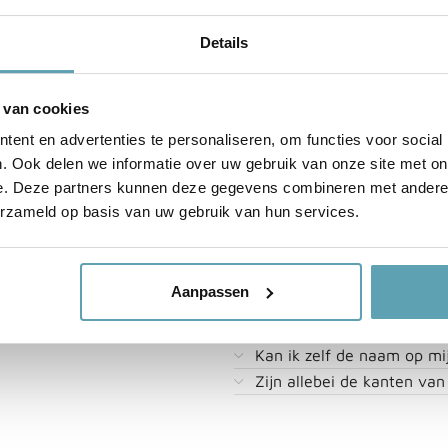
Wil je iets aan laten pas
Dan kijken we samen naar
Details
Wil je de bestelling snelle
 van cookies
bestellen voor de optie ‘
ent en advertenties te personaliseren, om functies voor social
verzonden’. Wij gaan dan s
. Ook delen we informatie over uw gebruik van onze site met on
dragen jouw bestelling bi
e. Deze partners kunnen deze gegevens combineren met andere i
bezorgservice.
erzameld op basis van uw gebruik van hun services.
Uit welke materialen kan i
Ik weet niet hoe ik mijn g
Aanpassen
bevestigen.
Ik heb geen tuin om een g
Kan ik zelf de naam op mi
Zijn allebei de kanten va