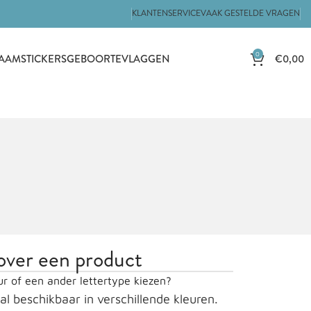
KLANTENSERVICE
VAAK GESTELDE VRAGEN
0
€
0,00
AAMSTICKERS
GEBOORTEVLAGGEN
 over een product
ur of een ander lettertype kiezen?
n al beschikbaar in verschillende kleuren.