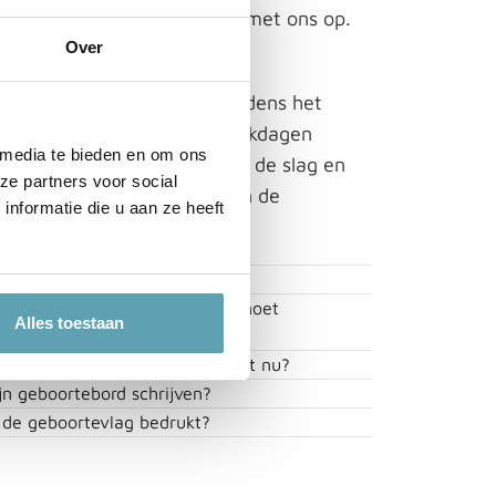
sen? Neem dan even contact met ons op.
 de mogelijkheden!
Over
r in huis hebben? Kies dan tijdens het
Op werkdagen binnen 1-2 werkdagen
 media te bieden en om ons
neller met je bestelling aan de slag en
ze partners voor social
nnen 1-2 werkdagen over aan de
nformatie die u aan ze heeft
k kiezen?
eboortebord, -vlag of -sticker moet
Alles toestaan
eboortebord in te plaatsen, wat nu?
jn geboortebord schrijven?
n de geboortevlag bedrukt?