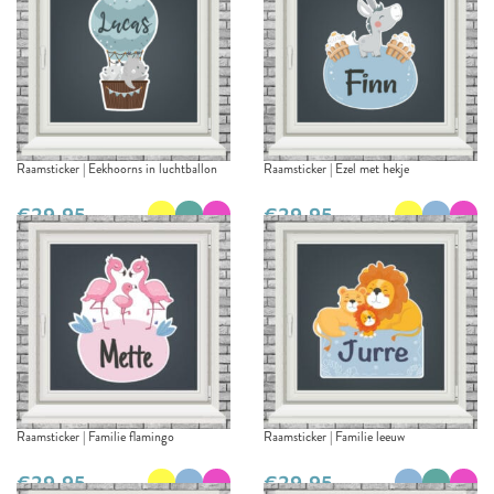
Raamsticker | Eekhoorns in luchtballon
Raamsticker | Ezel met hekje
€
€
Raamsticker | Familie flamingo
Raamsticker | Familie leeuw
€
€