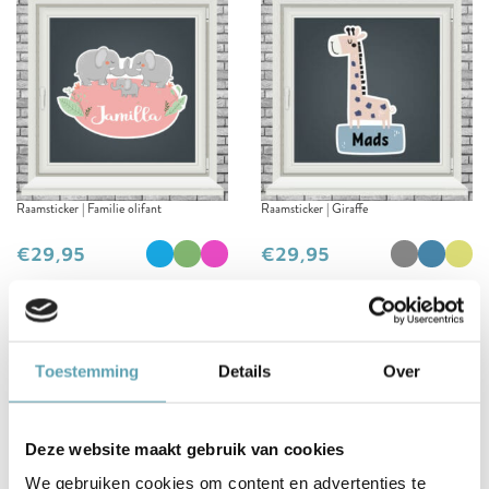
Raamsticker | Familie olifant
Raamsticker | Giraffe
€
€
1
2
3
4
→
Raamstickers als geboorte
Toestemming
Details
Over
aankondiging
Deze website maakt gebruik van cookies
Op zoek naar een geboorteaankondiging die je op
We gebruiken cookies om content en advertenties te