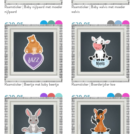
Raamsticker | Baby nijlpaard met moeder
Raamsticker | Baby walvis met moeder
nijlpaard
walvis
€
€
Raamsticker | Beertje met baby beertje
Raamsticker | Boerderijdier koe
€
€