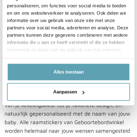
het raam kan tonen? Dan is een raamsticker de
personaliseren, om functies voor social media te bieden
en om ons websiteverkeer te analyseren. Ook delen we
perfecte manier om de geboorte van je kleintje te
informatie over uw gebruik van onze site met onze
vieren! Plak de geboortesticker op het raam in de
partners voor social media, adverteren en analyse. Deze
woonkamer of keuken, zodat iedereen die langs
partners kunnen deze gegevens combineren met andere
loopt kan zien dat jullie een nieuw gezinslid hebben
informatie die u aan ze heeft verstrekt of die ze hebben
mogen verwelkomen. Woon je in een
verzameld op basis van uw gebruik van hun services.
appartement? Dan is een geboortebord voor in de
tuin natuurlijk geen optie, een geboortesticker is
Alles toestaan
dan een goed alternatief.
Raamsticker voor geboorte op maat gemaakt
Aanpassen
Van je lievelingskleur tot je favoriete design, en
natuurlijk gepersonaliseerd met de naam van jouw
baby. Alle raamstickers van Geboortebordwinkel
worden helemaal naar jouw wensen samengesteld