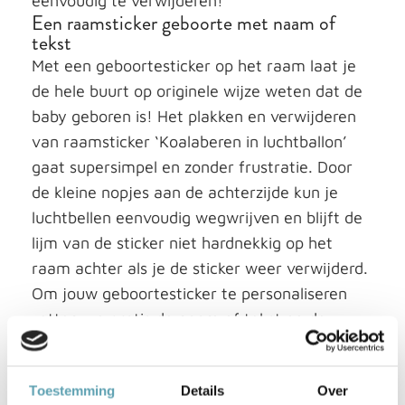
eenvoudig te verwijderen!
Een raamsticker geboorte met naam of
tekst
Met een geboortesticker op het raam laat je
de hele buurt op originele wijze weten dat de
baby geboren is! Het plakken en verwijderen
van raamsticker ‘Koalaberen in luchtballon’
gaat supersimpel en zonder frustratie. Door
de kleine nopjes aan de achterzijde kun je
luchtbellen eenvoudig wegwrijven en blijft de
lijm van de sticker niet hardnekkig op het
raam achter als je de sticker weer verwijderd.
Om jouw geboortesticker te personaliseren
zetten we gratis de naam of tekst op de
raamsticker.
Kies uit verschillende formaten en kleuren
Geboortesticker ‘Koalaberen in luchtballon’ is
Toestemming
Details
Over