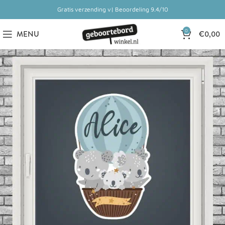
Gratis verzending v| Beoordeling 9.4/10
0
MENU
€
0,00