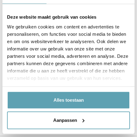
verkrijgbaar in 3 formaten, zodat je de
raamsticker makkelijk kunt afstemmen op het
Deze website maakt gebruik van cookies
formaat van jouw raam. Zo zit er altijd een
We gebruiken cookies om content en advertenties te
formaat tussen dat past bij jouw situatie.
personaliseren, om functies voor social media te bieden
Daarnaast is deze geboortesticker
en om ons websiteverkeer te analyseren. Ook delen we
verkrijgbaar in 3 leuke kleuren:
informatie over uw gebruik van onze site met onze
partners voor social media, adverteren en analyse. Deze
Blauw
partners kunnen deze gegevens combineren met andere
informatie die u aan ze heeft verstrekt of die ze hebben
Roze
verzameld op basis van uw gebruik van hun services.
Geel
Alles toestaan
Home
Raamstickers
Raamsticker | Koalaberen in luchtballon
Aanpassen