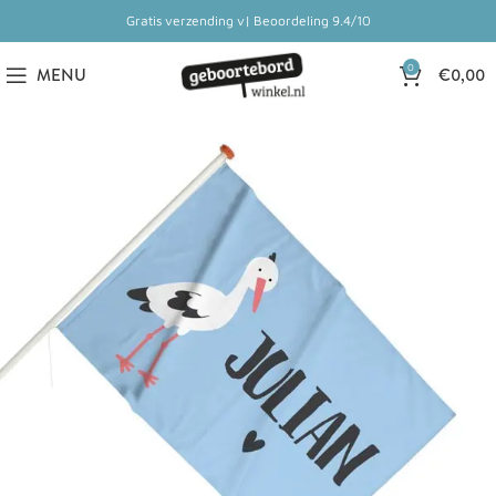
Gratis verzending v| Beoordeling 9.4/10
0
MENU
€
0,00