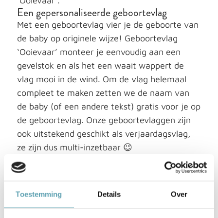
‘Ooievaar’.
Een gepersonaliseerde geboortevlag
Met een geboortevlag vier je de geboorte van
de baby op originele wijze! Geboortevlag
‘Ooievaar’ monteer je eenvoudig aan een
gevelstok en als het een waait wappert de
vlag mooi in de wind. Om de vlag helemaal
compleet te maken zetten we de naam van
de baby (of een andere tekst) gratis voor je op
de geboortevlag. Onze geboortevlaggen zijn
ook uitstekend geschikt als verjaardagsvlag,
ze zijn dus multi-inzetbaar 😉
Keuze uit verschillende kleuren en formaten
Bij onze geboortevlaggen heb je de keus uit 2
formaten die geschikt zijn voor vrijwel elke
Toestemming
Details
Over
gevelstok: 100cm bij 70cm en 100cm bij
150cm. De geboortevlaggen zijn gemaakt van