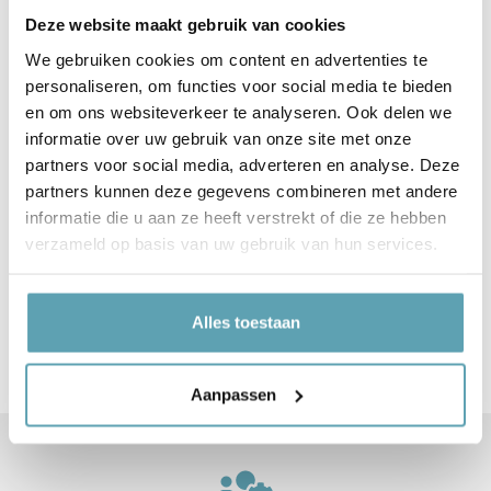
echt vlaggenstof. Dit betekent dat ze een
Deze website maakt gebruik van cookies
beetje doorschijnen en daardoor kunnen
We gebruiken cookies om content en advertenties te
wapperen in de wind. Je kunt verder kiezen bij
personaliseren, om functies voor social media te bieden
geboortevlag ‘Ooievaar’ uit 3 leuke kleuren:
en om ons websiteverkeer te analyseren. Ook delen we
informatie over uw gebruik van onze site met onze
Blauw
partners voor social media, adverteren en analyse. Deze
partners kunnen deze gegevens combineren met andere
Lichtoranje
informatie die u aan ze heeft verstrekt of die ze hebben
verzameld op basis van uw gebruik van hun services.
Groen
Alles toestaan
Home
Geboortevlag
Geboortevlag | Ooievaar
Aanpassen