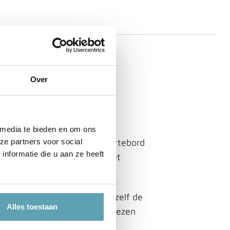
GING GEBOORTEBORD
Over
site is van harte welkom.
 media te bieden en om ons
 geboortebord pas een geboortebord
ze partners voor social
nformatie die u aan ze heeft
atuurlijk ook mogelijk om het
erschillende maten kun je zelf de
Alles toestaan
oortebord ‘Retroauto’ ook kiezen