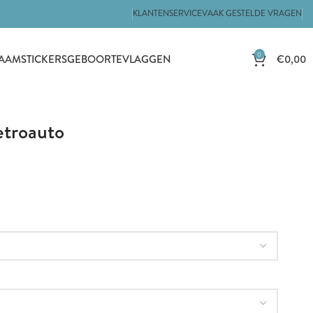
KLANTENSERVICE
VAAK GESTELDE VRAGEN
0
€
0,00
AAMSTICKERS
GEBOORTEVLAGGEN
etroauto