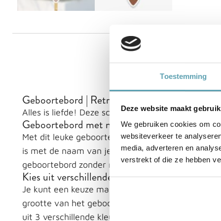
BESCHRIJVING
DI
Toestemming
Geboortebord | Retroauto
Deze website maakt gebruik
Alles is liefde! Deze schattige retroauto brengt 
Geboortebord met naam of tekst
We gebruiken cookies om cont
Met dit leuke geboortebord voor in de tuin vier 
websiteverkeer te analyseren
media, adverteren en analys
is met de naam van je baby erop, personaliseren w
verstrekt of die ze hebben v
geboortebord zonder naam te bestellen.
Kies uit verschillende kleuren en formaten
Je kunt een keuze maken uit 3 verschillende for
grootte van het geboortebord afstemmen op jouw t
uit 3 verschillende kleurcombinaties: