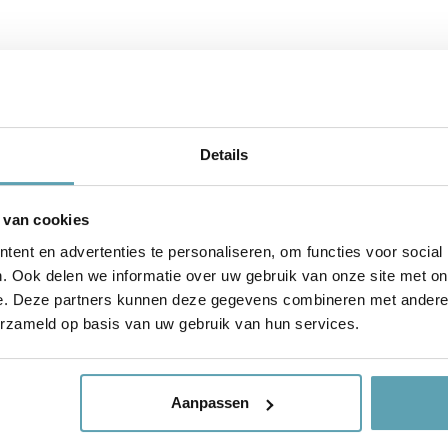
BOND / FOREX
VERZENDING & BEZORGING
BEVESTI
Details
 van cookies
iedereen op de hoogte van hoe de baby heet. De kraamvi
ent en advertenties te personaliseren, om functies voor social
je de geboorte van de baby op unieke wijze! Omdat een
. Ook delen we informatie over uw gebruik van onze site met on
e. Deze partners kunnen deze gegevens combineren met andere i
e het tuinbord ‘Retroauto’ gratis voor je. Maar is het n
erzameld op basis van uw gebruik van hun services.
maten: 60cm hoog, 80cm hoog of 100cm hoog. Door de v
Aanpassen
uin. Naast de 3 verschillende formaten kun je bij geb