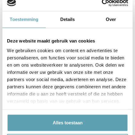
op fiets’ gratis voor je. Maar is het natuurlijk
ook mogelijk om het geboortebord zonder
naam te bestellen.
Toestemming
Details
Over
Kies uit verschillende kleuren en formaten
Je kunt een keuze maken uit 3 verschillende
Deze website maakt gebruik van cookies
formaten: 60cm hoog, 80cm hoog of 100cm
We gebruiken cookies om content en advertenties te
hoog. Door de verschillende maten kun je zelf
personaliseren, om functies voor social media te bieden
de grootte van het geboortebord afstemmen
en om ons websiteverkeer te analyseren. Ook delen we
op jouw tuin. Naast de 3 verschillende
informatie over uw gebruik van onze site met onze
formaten kun je bij geboortebord ‘Oifantje op
partners voor social media, adverteren en analyse. Deze
fiets’ ook kiezen uit 3 verschillende
partners kunnen deze gegevens combineren met andere
kleurcombinaties:
informatie die u aan ze heeft verstrekt of die ze hebben
verzameld op basis van uw gebruik van hun services.
Blauw
Paars
Alles toestaan
Geel