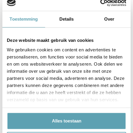
‘Jungledieren in vliegtuig’ gratis voor je. Maar
is het natuurlijk ook mogelijk om het
geboortebord zonder naam te bestellen.
Toestemming
Details
Over
Kies uit verschillende kleuren en formaten
Je kunt een keuze maken uit 3 verschillende
Deze website maakt gebruik van cookies
formaten: 60cm hoog, 80cm hoog of 100cm
We gebruiken cookies om content en advertenties te
hoog. Door de verschillende maten kun je zelf
personaliseren, om functies voor social media te bieden
de grootte van het geboortebord afstemmen
en om ons websiteverkeer te analyseren. Ook delen we
op jouw tuin. Naast de 3 verschillende
informatie over uw gebruik van onze site met onze
formaten kun je bij geboortebord
partners voor social media, adverteren en analyse. Deze
‘Jungledieren in vliegtuig’ ook kiezen uit 3
partners kunnen deze gegevens combineren met andere
verschillende kleurcombinaties:
informatie die u aan ze heeft verstrekt of die ze hebben
verzameld op basis van uw gebruik van hun services.
Geel
Groen
Alles toestaan
Roze