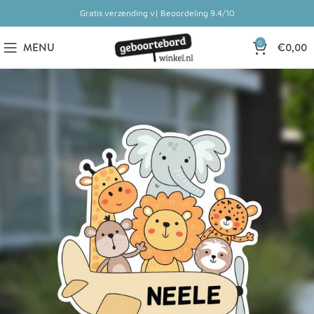
Gratis verzending v| Beoordeling 9.4/10
0
MENU
€
0,00