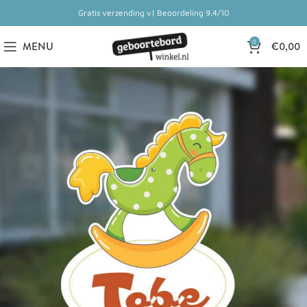
Gratis verzending v| Beoordeling 9.4/10
0
MENU
€
0,00