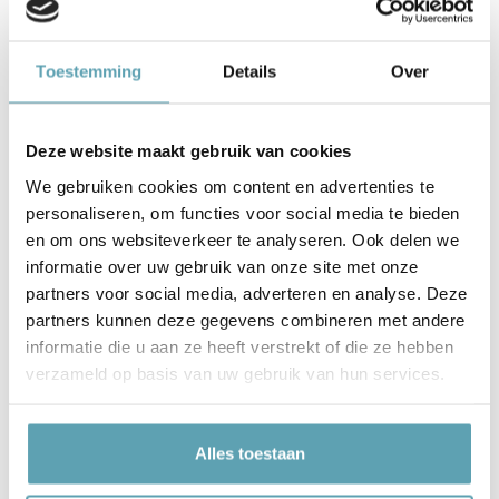
‘Hobbelpaard’ gratis voor je. Maar is het
natuurlijk ook mogelijk om het geboortebord
zonder naam te bestellen.
Toestemming
Details
Over
Kies uit verschillende kleuren en formaten
Je kunt een keuze maken uit 3 verschillende
Deze website maakt gebruik van cookies
formaten: 60cm hoog, 80cm hoog of 100cm
We gebruiken cookies om content en advertenties te
hoog. Door de verschillende maten kun je zelf
personaliseren, om functies voor social media te bieden
de grootte van het geboortebord afstemmen
en om ons websiteverkeer te analyseren. Ook delen we
op jouw tuin. Naast de 3 verschillende
informatie over uw gebruik van onze site met onze
formaten kun je bij geboortebord
partners voor social media, adverteren en analyse. Deze
‘Hobbelpaard’ ook kiezen uit 3 verschillende
partners kunnen deze gegevens combineren met andere
kleurcombinaties:
informatie die u aan ze heeft verstrekt of die ze hebben
verzameld op basis van uw gebruik van hun services.
Groen
Roze
Alles toestaan
Lichtblauw