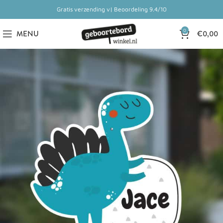
Gratis verzending v| Beoordeling 9.4/10
0
MENU
€
0,00