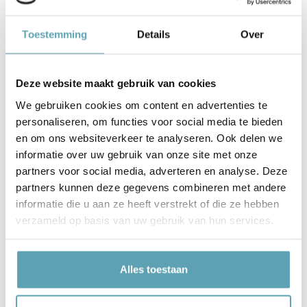
natuurlijk ook mogelijk om het geboortebord
zonder naam te bestellen.
Toestemming
Details
Over
Kies uit verschillende kleuren en formaten
Je kunt een keuze maken uit 3 verschillende
formaten: 50cm hoog, 70cm hoog of 90cm
Deze website maakt gebruik van cookies
hoog. Door de verschillende maten kun je zelf
We gebruiken cookies om content en advertenties te
de grootte van het geboortebord afstemmen
personaliseren, om functies voor social media te bieden
op jouw tuin. Naast de 3 verschillende
en om ons websiteverkeer te analyseren. Ook delen we
informatie over uw gebruik van onze site met onze
formaten kun je bij geboortebord ‘Zwaaiende
partners voor social media, adverteren en analyse. Deze
dino’ ook kiezen uit 3 verschillende
partners kunnen deze gegevens combineren met andere
kleurcombinaties:
informatie die u aan ze heeft verstrekt of die ze hebben
verzameld op basis van uw gebruik van hun services.
Blauw
Roze
Alles toestaan
Geel